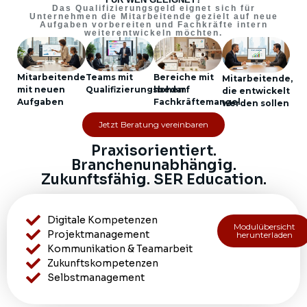
Das Qualifizierungsgeld eignet sich für
Unternehmen die Mitarbeitende gezielt auf neue
Aufgaben vorbereiten und Fachkräfte intern
weiterentwickeln möchten.
Mitarbeitende
Teams mit
Bereiche mit
Mitarbeitende,
mit neuen
Qualifizierungsbedarf
hohem
die entwickelt
Aufgaben
Fachkräftemangel
werden sollen
Jetzt Beratung vereinbaren
Praxisorientiert.
Branchenunabhängig.
Zukunftsfähig. SER Education.
Digitale Kompetenzen
Modulübersicht
Projektmanagement
herunterladen
Kommunikation & Teamarbeit
Zukunftskompetenzen
Selbstmanagement