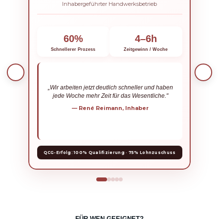
Inhabergeführter Handwerksbetrieb
60%
4–6h
Schnellerer Prozess
Zeitgewinn / Woche
„Wir arbeiten jetzt deutlich schneller und haben
jede Woche mehr Zeit für das Wesentliche."
Fehl
— René Reimann, Inhaber
Gefö
QCG-Erfolg: 100% Qualifizierung · 75% Lohnzuschuss
FÜR WEN GEEIGNET?